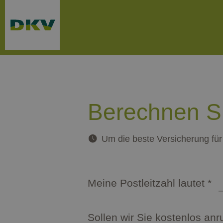
Weiter zum Hauptinhalt
Berechnen Si
Um die beste Versicherung für 
Format: T/M/J
Meine Postleitzahl lautet
*
verpflichtend
Sollen wir Sie kostenlos anr