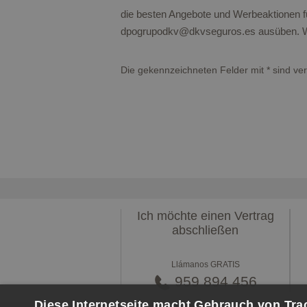
die besten Angebote und Werbeaktionen fü
dpogrupodkv@dkvseguros.es ausüben. We
Die gekennzeichneten Felder mit
*
sind ver
Ich möchte einen Vertrag
abschließen
Llámanos GRATIS
959 894 456
Diese Internetseite macht Gebrauch von Tra