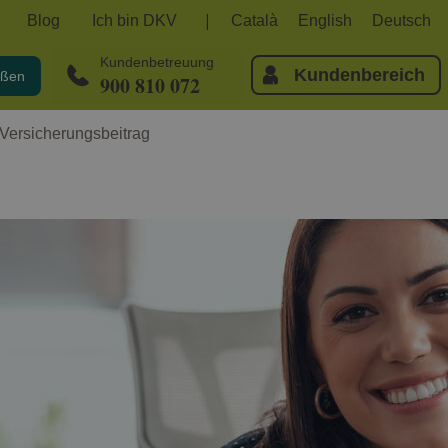
Blog
Ich bin DKV
Català
English
Deutsch
Kundenbetreuung
Kundenbereich
eßen
900 810 072
Versicherungsbeitrag