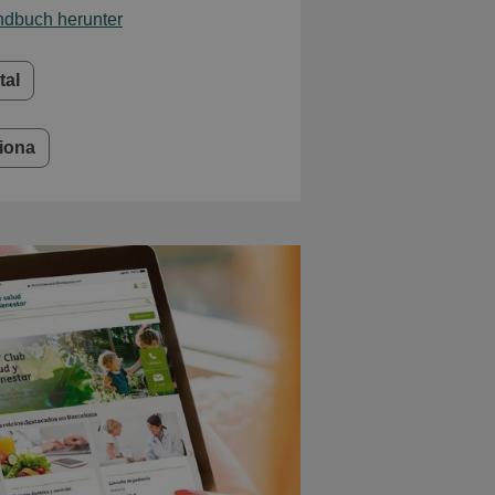
ndbuch herunter
tal
iona