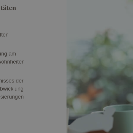
täten
lten
ung am
wohnheiten
nisses der
Abwicklung
isierungen