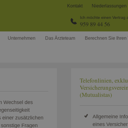
Kontakt
Niederlassungen
Ich möchte einen Vertrag 
959 89 44 56
Unternehmen
Das Ärzteteam
Berechnen Sie Ihren 
Telefonlinien, exklu
Versicherungsverein
(Mutualistas)
m Wechsel des
genseitigkeit
Allgemeine Info
 einer zusätzlichen
eines Versiche
 sonstige Fragen