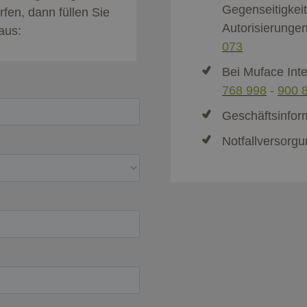
Gegenseitigkeit
fen, dann füllen Sie
Autorisierunge
aus:
073
Bei Muface Int
768 998
-
900 
Geschäftsinfo
Notfallversorg