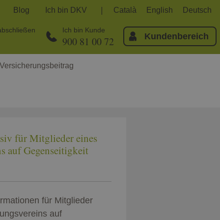
Blog
Ich bin DKV
Català
English
Deutsch
abschließen
Ich bin Kunde
Kundenbereich
900 81 00 72
Versicherungsbeitrag
siv für Mitglieder eines
s auf Gegenseitigkeit
rmationen für Mitglieder
rungsvereins auf