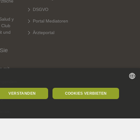
rztliche
DSGVO
Salud y
Portal Mediatoren
r Club
t und
Ärzteportal
 Sie
n mit
ngenden
SPANISH
VERSTANDEN
COOKIES VERBIETEN
KV
SPANISH
näle,
ENGLISH
GERMAN