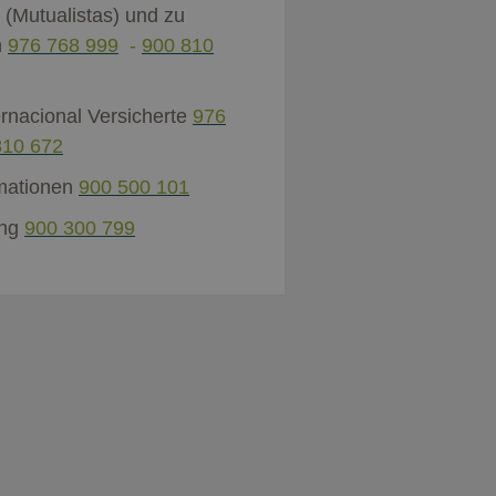
 (Mutualistas) und zu
n
976 768 999
-
900 810
ernacional Versicherte
976
810 672
rmationen
900 500 101
ung
900 300 799