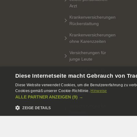
Arzt
Krankenversicherungen
Rückerstattung
Krankenversicherungen
ohne Karenzzeiten
Versicherungen für
junge Leute
Versicherungen für
Diese Internetseite macht Gebrauch von Tra
Schwangere
Diese Website verwendet Cookies, um die Benutzererfahrung zu verbe
Versicherungen für
Cookies gemäß unserer Cookie-Richtlinie.
Hinweise
Familien
ALLE PARTNER ANZEIGEN
(9) →
Versicherungen für
ZEIGE DETAILS
Senioren
UNBEDINGT NOTWENDIGE
LEISTUNGS