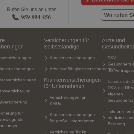
Rufen Sie uns an unter
Wir rufen 
959 894 456
re
Versicherungen für
Ärzte und
cherungen
Selbstständige
Gesundheits
nversicherungen
Krankenversicherungen
DKV-
Gesundheitsle
rbeversicherungen
Arbeitsunfähigkeitsversicherungen
mit Vertragsb
Krankenversicherungen
sratversicherungen
Espacios de 
für Unternehmen
DKV, die DKV
ensversicherung
eigenen
Versicherungen für
Gesundheitsz
llversicherung
KMUs
Telefonlinien 
icherung für
Krankenversicherungen
medizinische
werwiegende
für große Unternehmen
Beratung
rankungen
Versicherung für im