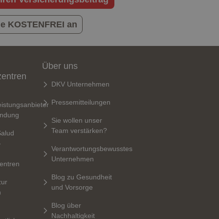
Sie KOSTENFREI an
Über uns
zentren
DKV Unternehmen
Pressemitteilungen
istungsanbieter
indung
Sie wollen unser
Team verstärken?
Salud
-
Verantwortungsbewusstes
Unternehmen
entren
Blog zu Gesundheit
zur
und Vorsorge
n
Blog über
Nachhaltigkeit