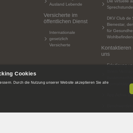
Die virtuelle ä
Ausland Lebende
Sprechstunde
Versicherte im
DKV Club de 
öffentlichen Dienst
Bienestar, de
für Gesundhei
Internationale
Wohlbefinden
gesetzlich
Versicherte
Kontaktieren
uns
Erledigung vo
Ihrem Vertrag
cking Cookies
zusammenhä
ssern. Durch die Nutzung unserer Website akzeptieren Sie alle
Formalitäten
App Activa D
Beschwerdeka
AUSRICHTEN
FUNKTIONS
NICHT KLASSIFIZIERTE