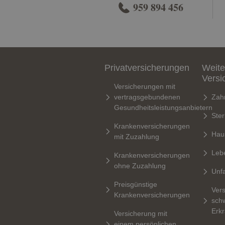
959 894 456
Privatversicherungen
Weite
Versi
Versicherungen mit
vertragsgebundenen
Zah
Gesundheitsleistungsanbietern
Ste
Krankenversicherungen
Hau
mit Zuzahlung
Leb
Krankenversicherungen
ohne Zuzahlung
Unfa
Preisgünstige
Vers
Krankenversicherungen
sch
Erk
Versicherung mit
einem persönlichen