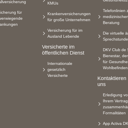
Gesundheitsz
llversicherung
KMUs
Telefonlinien 
icherung für
Krankenversicherungen
medizinische
werwiegende
für große Unternehmen
Beratung
rankungen
Versicherung für im
Die virtuelle ä
Ausland Lebende
Sprechstunde
Versicherte im
DKV Club de 
öffentlichen Dienst
Bienestar, de
für Gesundhei
Internationale
Wohlbefinden
gesetzlich
Versicherte
Kontaktieren
uns
Erledigung vo
Ihrem Vertrag
zusammenhä
Formalitäten
App Activa D