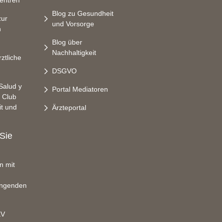
entren
Blog zu Gesundheit
zur
und Vorsorge
n
Blog über
Nachhaltigkeit
rztliche
DSGVO
Salud y
Portal Mediatoren
r Club
t und
Ärzteportal
 Sie
n mit
ngenden
KV