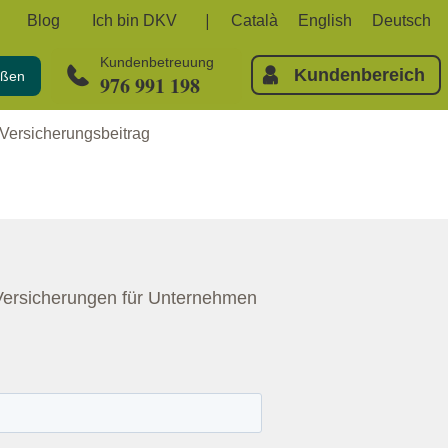
Blog
Ich bin DKV
Català
English
Deutsch
Kundenbetreuung
Kundenbereich
eßen
976 991 198
Versicherungsbeitrag
 Versicherungen für Unternehmen