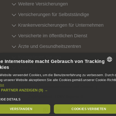
Weitere Versicherungen
Versicherungen für Selbstständige
Krankenversicherungen für Unternehmen
Versicherte im öffentlichen Dienst
Ärzte und Gesundheitszentren
Kontaktieren Sie uns
se Internetseite macht Gebrauch von Tracking
kies
Über uns
SPANISH
Website verwendet Cookies, um die Benutzererfahrung zu verbessern. Durch 
g unserer Website akzeptieren Sie alle Cookies gemäß unserer Cookie-Richtli
SPANISH
ise
Impressum, Datenschutzrichtlinie und Cookies
 PARTNER ANZEIGEN
(9) →
ENGLISH
Zugänglichkeit
DKV Seguros ©
EIGE DETAILS
GERMAN
VERSTANDEN
COOKIES VERBIETEN