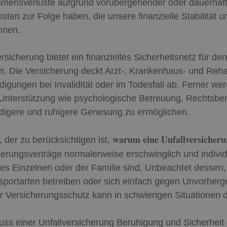
ensverluste aufgrund vorübergehender oder dauerhafte
en zur Folge haben, die unsere finanzielle Stabilität u
nnen.
sicherung bietet ein finanzielles Sicherheitsnetz für den
. Die Versicherung deckt Arzt-, Krankenhaus- und Rehab
igungen bei Invalidität oder im Todesfall ab. Ferner we
Unterstützung wie psychologische Betreuung, Rechtsber
ndigere und ruhigere Genesung zu ermöglichen.
warum eine Unfallversicheru
, der zu berücksichtigen ist,
herungsverträge normalerweise erschwinglich und individ
s Einzelnen oder der Familie sind. Unbeachtet dessen, o
portarten betreiben oder sich einfach gegen Unvorher
 Versicherungsschutz kann in schwierigen Situationen
luss einer Unfallversicherung Beruhigung und Sicherheit