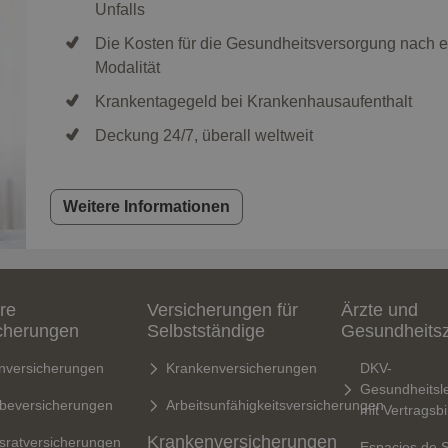
Unfalls
Die Kosten für die Gesundheitsversorgung nach ei
Modalität
Krankentagegeld bei Krankenhausaufenthalt
Deckung 24/7, überall weltweit
Weitere Informationen
re
Versicherungen für
Ärzte und
cherungen
Selbstständige
Gesundheits
nversicherungen
Krankenversicherungen
DKV-
Gesundheitsle
rbeversicherungen
Arbeitsunfähigkeitsversicherungen
mit Vertragsb
Krankenversicherungen
sratversicherungen
Espacios de 