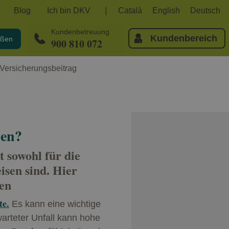
Blog
Ich bin DKV
Català
English
Deutsch
Kundenbetreuung
Kundenbereich
eßen
900 810 072
Versicherungsbeitrag
den?
t sowohl für die
isen sind. Hier
ten
te.
Es kann eine wichtige
arteter Unfall kann hohe