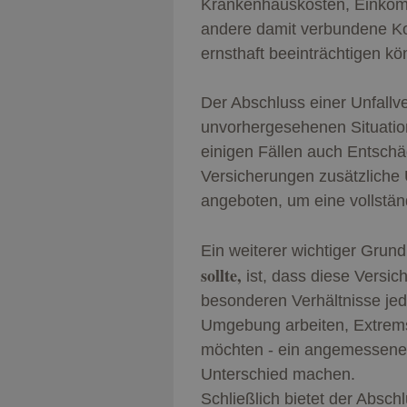
Krankenhauskosten, Einkomm
andere damit verbundene Kost
ernsthaft beeinträchtigen kö
Der Abschluss einer Unfallver
unvorhergesehenen Situation
einigen Fällen auch Entschäd
Versicherungen zusätzliche 
angeboten, um eine vollstä
Ein weiterer wichtiger Grund
sollte,
ist, dass diese Versic
besonderen Verhältnisse jede
Umgebung arbeiten, Extrems
möchten - ein angemessener
Unterschied machen.
Schließlich bietet der Absch