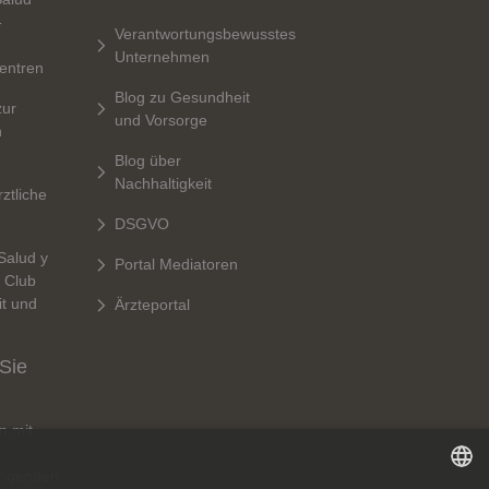
-
Verantwortungsbewusstes
Unternehmen
entren
Blog zu Gesundheit
zur
und Vorsorge
n
Blog über
Nachhaltigkeit
rztliche
DSGVO
Salud y
Portal Mediatoren
r Club
t und
Ärzteportal
 Sie
n mit
ngenden