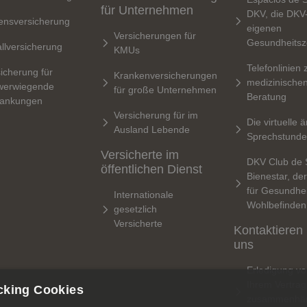
für Unternehmen
DKV, die DKV
ensversicherung
eigenen
Versicherungen für
Gesundheitsz
llversicherung
KMUs
Telefonlinien 
icherung für
Krankenversicherungen
medizinische
werwiegende
für große Unternehmen
Beratung
rankungen
Versicherung für im
Die virtuelle ä
Ausland Lebende
Sprechstunde
Versicherte im
DKV Club de 
öffentlichen Dienst
Bienestar, de
für Gesundhei
Internationale
Wohlbefinden
gesetzlich
Versicherte
Kontaktieren
uns
Erledigung vo
Ihrem Vertrag
cking Cookies
zusammenhä