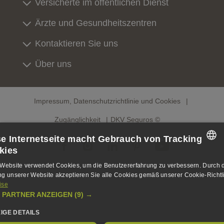
Versicherte im öffentlichen Dienst
Ärzte und Gesundheitszentren
Kontaktieren Sie uns
Über uns
Impressum, Datenschutzrichtlinie und Cookies
Zugänglichkeit
DKV Seguros ©
se Internetseite macht Gebrauch von Tracking
kies
SPANISH
Website verwendet Cookies, um die Benutzererfahrung zu verbessern. Durch 
g unserer Website akzeptieren Sie alle Cookies gemäß unserer Cookie-Richtli
SPANISH
ise
 PARTNER ANZEIGEN
(9) →
ENGLISH
EIGE DETAILS
GERMAN