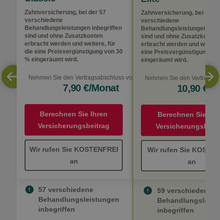
Zahnversicherung, bei der 57
Zahnversicherung, bei der 5
verschiedene
verschiedene
Behandlungsleistungen inbegriffen
Behandlungsleistungen inbe
sind und ohne Zusatzkosten
sind und ohne Zusatzkosten
erbracht werden und weitere, für
erbracht werden und weitere,
die eine Preisvergünstigung von 30
eine Preisvergünstigung vo
% eingeräumt wird.
eingeräumt wird.
Nehmen Sie den Vertragsabschluss vor für nur
Nehmen Sie den Vertragsabs
7,90 €/Monat
10,90 €/M
Berechnen Sie Ihren
Berechnen Sie Ihr
Versicherungsbeitrag
Versicherungsbeit
Wir rufen Sie KOSTENFREI
Wir rufen Sie KOSTE
an
an
57 verschiedene
59 verschiedene
Behandlungsleistungen
Behandlungsleist
inbegriffen
inbegriffen