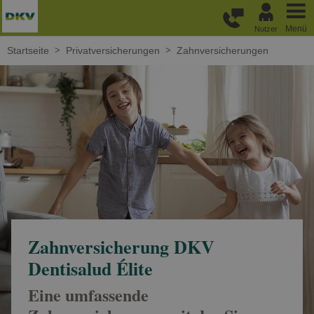
Weiter zum Hauptinhalt
Menü
Nutzer
Startseite
Privatversicherungen
Zahnversicherungen
Zahnversicherung DKV
Dentisalud Élite
Eine umfassende