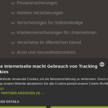
Privatversicherungen
Weitere Versicherungen
Versicherungen für Selbstständige
Krankenversicherungen für Unternehmen
Versicherte im öffentlichen Dienst
Ärzte und Gesundheitszentren
Kontaktieren Sie uns
se Internetseite macht Gebrauch von Tracking
kies
Über uns
SPANISH
Website verwendet Cookies, um die Benutzererfahrung zu verbessern. Durch 
g unserer Website akzeptieren Sie alle Cookies gemäß unserer Cookie-Richtli
SPANISH
ise
Impressum, Datenschutzrichtlinie und Cookies
 PARTNER ANZEIGEN
(9) →
ENGLISH
Zugänglichkeit
DKV Seguros ©
EIGE DETAILS
GERMAN