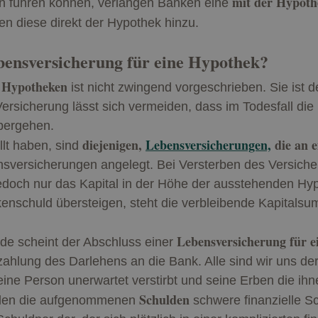
mit der Hypoth
n führen können, verlangen Banken eine
en diese direkt der Hypothek hinzu.
bensversicherung für eine Hypothek?
 Hypotheken
ist nicht zwingend vorgeschrieben. Sie ist 
ersicherung lässt sich vermeiden, dass im Todesfall die
übergehen.
diejenigen,
Lebensversicherungen,
die an e
llt haben, sind
nsversicherungen angelegt. Bei Versterben des Versiche
jedoch nur das Kapital in der Höhe der ausstehenden H
enschuld übersteigen, steht die verbleibende Kapitals
Lebensversicherung für 
de scheint der Abschluss einer
zahlung des Darlehens an die Bank. Alle sind wir uns de
eine Person unerwartet verstirbt und seine Erben die ih
Schulden
ellen die aufgenommenen
schwere finanzielle Sc