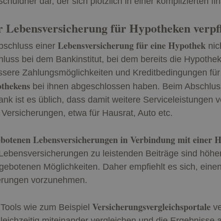
huldner dar, der sich plötzlich in einer komplizierten fi
er Lebensversicherung für Hypotheken verpf
Lebensversicherung für eine Hypothek
Abschluss einer
nic
hluss bei dem Bankinstitut, bei dem bereits die Hypoth
ssere Zahlungsmöglichkeiten und Kreditbedingungen für 
othekens
bei ihnen abgeschlossen haben. Beim Abschluss
ank ist es üblich, dass damit weitere Serviceleistungen 
 Versicherungen, etwa für Hausrat, Auto etc.
gebotenen Lebensversicherungen in Verbindung mit einer 
 Lebensversicherungen zu leistenden Beiträge sind höher
 gebotenen Möglichkeiten. Daher empfiehlt es sich, eine
herungen vorzunehmen.
Versicherungsvergleichsportale
 Tools wie zum Beispiel
ve
eichzeitig miteinander vergleichen und die Ergebnisse a