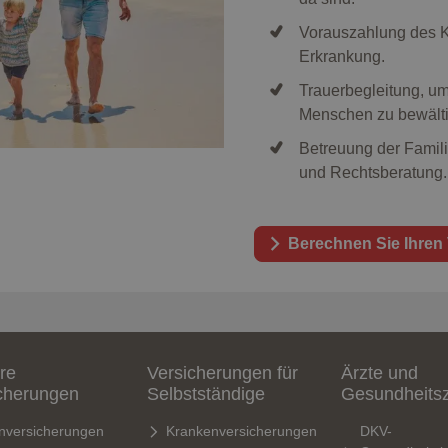
Vorauszahlung des Ka
Erkrankung.
Trauerbegleitung, um
Menschen zu bewält
Betreuung der Famili
und Rechtsberatung.
Berechnen Sie Ihren
re
Versicherungen für
Ärzte und
cherungen
Selbstständige
Gesundheits
nversicherungen
Krankenversicherungen
DKV-