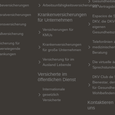
Gesundheitsle
rbeversicherungen
Arbeitsunfähigkeitsversicherungen
mit Vertragsb
Krankenversicherungen
sratversicherungen
Espacios de 
für Unternehmen
DKV, die DKV
ensversicherung
eigenen
Versicherungen für
Gesundheitsz
llversicherung
KMUs
Telefonlinien 
icherung für
Krankenversicherungen
medizinische
werwiegende
für große Unternehmen
Beratung
rankungen
Versicherung für im
Die virtuelle ä
Ausland Lebende
Sprechstunde
Versicherte im
DKV Club de 
öffentlichen Dienst
Bienestar, de
für Gesundhei
Internationale
Wohlbefinden
gesetzlich
Versicherte
Kontaktieren
uns