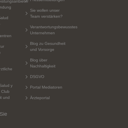
istungsanbieter
indung
Sie wollen unser
Team verstärken?
Salud
-
Verantwortungsbewusstes
Unternehmen
entren
Blog zu Gesundheit
zur
und Vorsorge
n
Blog über
Nachhaltigkeit
rztliche
DSGVO
Salud y
Portal Mediatoren
r Club
t und
Ärzteportal
 Sie